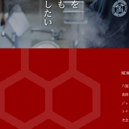
NE
六厘
舎鈴
ジャ
トナ
次念