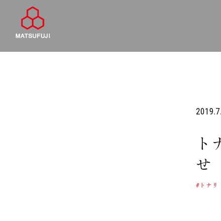
2019.7
ト
せ 
#トナリ