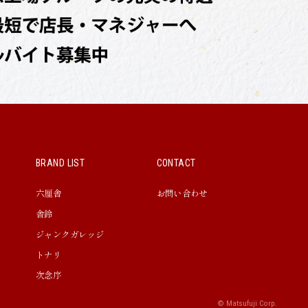
BRAND LIST
CONTACT
六厘舎
お問い合わせ
舎鈴
ジャンクガレッジ
トナリ
次念序
© Matsufuji Corp.