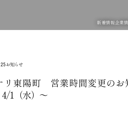
新着情報
企業
お知らせ
.25
ナリ東陽町 営業時間変更のお
4/1（水）～