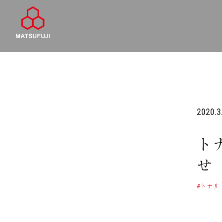
2020.3
ト
せ 
#トナリ