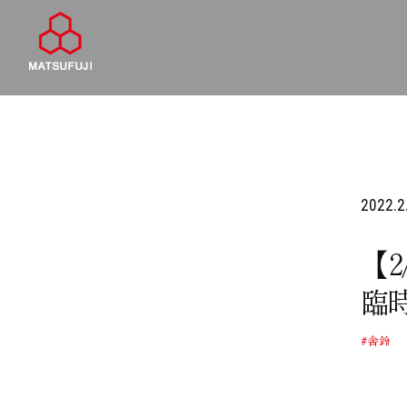
2022.2
【
臨
#舎鈴