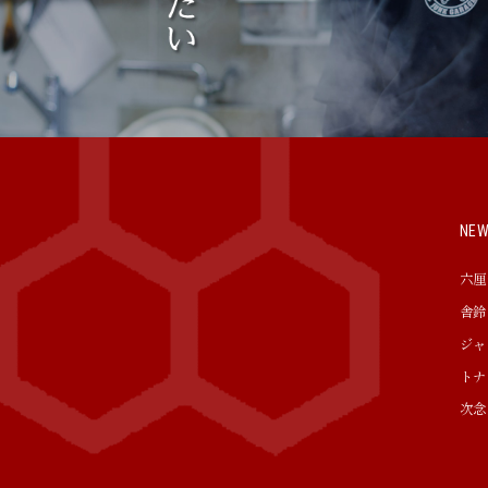
NE
六厘
舎鈴
ジャ
トナ
次念