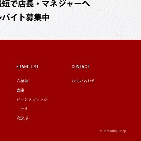
BRAND LIST
CONTACT
六厘舎
お問い合わせ
舎鈴
ジャンクガレッジ
トナリ
次念序
© Matsufuji Corp.