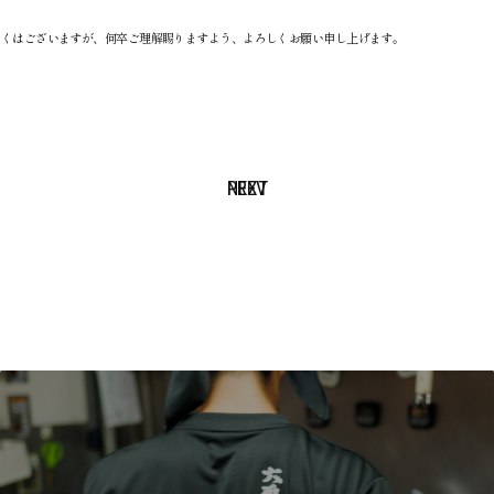
しくはございますが、何卒ご理解賜りますよう、よろしくお願い申し上げます。
NEXT
PREV