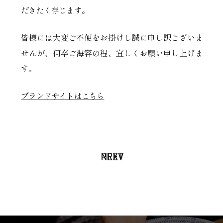
だきたく存じます。
皆様には大変ご不便をお掛けし誠に申し訳ございま
せんが、何卒ご海容の程、宜しくお願い申し上げま
す。
ブランドサイトはこちら
PREV
NEXT