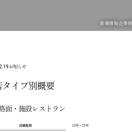
新着情報
企業
お知らせ
2.19
店タイプ別概要
路面・施設レストラン
店舗面積
15坪～25坪