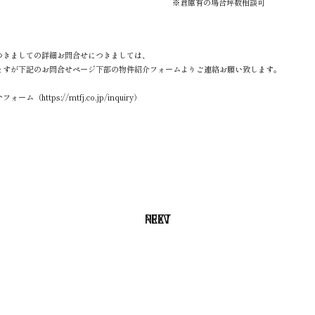
※倉庫有の場合坪数相談可
つきましての詳細お問合せにつきましては、
ますが下記のお問合せページ下部の物件紹介フォームよりご連絡お願い致します。
ーム（https://mtfj.co.jp/inquiry）
NEXT
PREV