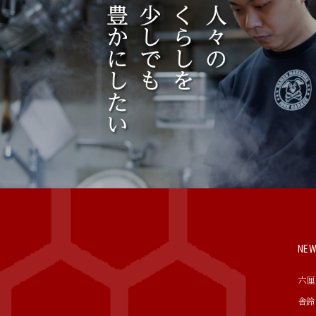
NE
六厘
舎鈴