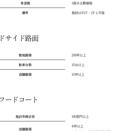
希望階
1階※主動線階
備考
施設はB1F・2Fも可能
ドサイド路面
敷地面積
200坪以上
駐車台数
15台以上
店舗面積
15坪以上
フードコート
施設年商目安
100億円以上
8坪以上
店舗面積