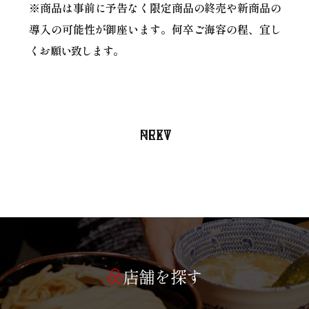
※商品は事前に予告なく限定商品の終売や新商品の
導入の可能性が御座います。何卒ご海容の程、宜し
くお願い致します。
PREV
NEXT
店舗を探す