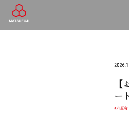
2026.1
【
ー
#六厘舎