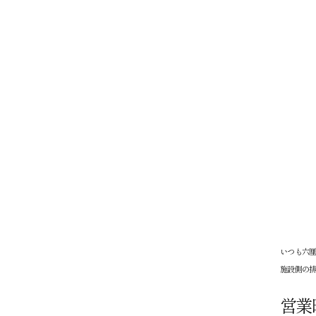
いつも六厘
施設側の
営業