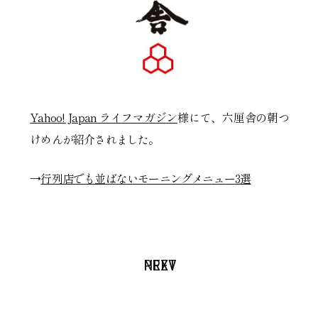
Yahoo! Japan ライフマガジン
様にて、六厘舎の朝つ
けめんが紹介されました。
→
行列店でも並ばないモーニングメニュー3選
PREV
NEXT