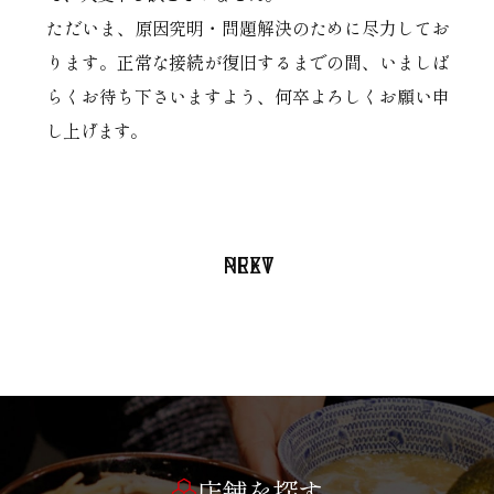
ただいま、原因究明・問題解決のために尽力してお
ります。正常な接続が復旧するまでの間、いましば
らくお待ち下さいますよう、何卒よろしくお願い申
し上げます。
PREV
NEXT
店舗を探す