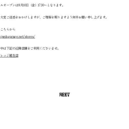
ルオープンは8月10日（金）17:30～となります。
は大変ご迷惑をおかけしますが、ご理解を賜りますよう何卒お願い申し上げます。
はこちらから
.junk-garage.net/stores/
間中は下記の近隣店舗をご利用くださいませ。
ガレッジ越生店
NEXT
PREV