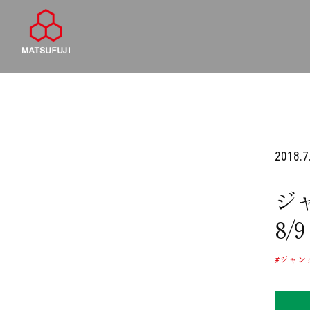
2018.7
ジ
8
#ジャン