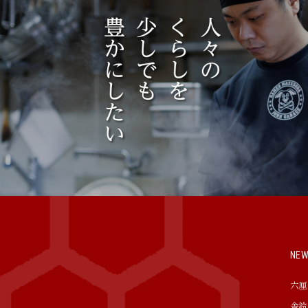
NE
六厘
舎鈴