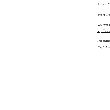
リニューア
お客様に
店舗情報
http://www
○休業期
ジャンク