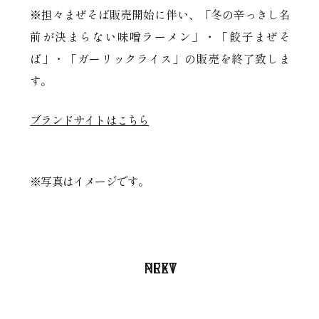
※担々まぜそば販売開始に伴い、「冬の辛っきし名
前が決まらない味噌ラーメン」・「餃子まぜそ
ば」・「ガーリックライス」の販売を終了致しま
す。
ブランドサイトはこちら
※写真はイメージです。
PREV
NEXT