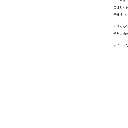
すだちも
美味しく
辛味は「つ
つけめん
是非ご賞
※「すだ