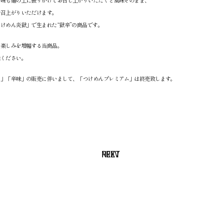
辛味も麺の上に振りかけてお召し上がりいただくと風味そのまま、
お召上がりいただけます。
けめん炎獄」で生まれた“獄辛”の商品です。
の楽しみを増幅する当商品。
味ください。
ち」「辛味」の販売に伴いまして、「つけめんプレミアム」は終売致します。
NEXT
PREV