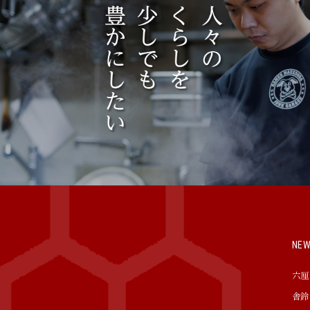
NE
六厘
舎鈴