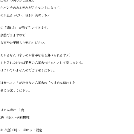
国山椒）の爽やかな風味と
したパンチのある辛みがアクセントになって、
るのが止まらない、後引く美味しさ！
製の「痺れ油」が別で付いてきます。
を調整できますので
手な方やお子様もご安心ください。
はありません（辛いのが苦手な私も食べられます！）
油」を入れなければ通常の六厘舎つけめんとして楽しめます。
粉はついていませんのでご了承ください。
では食べることが出来ない六厘舎の「つけめん痺れ」を
機会にお試しください。
：
けめん痺れ 3食
280円（税込・送料無料）
/15(金)10時～ 50セット限定