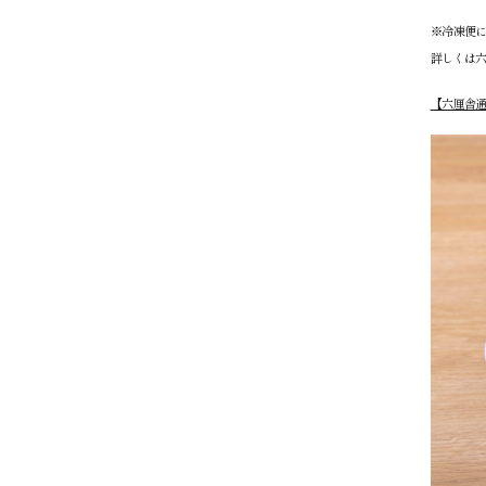
※冷凍便
詳しくは
【六厘舎