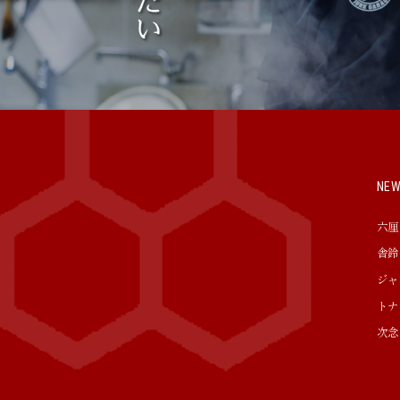
NE
六厘
舎鈴
ジャ
トナ
次念