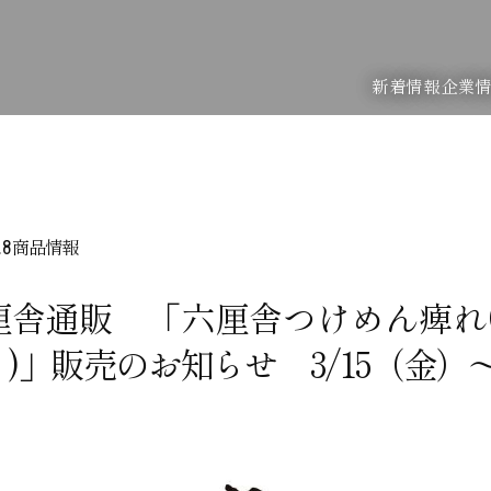
新着情報
企業
商品情報
.8
厘舎通販 「六厘舎つけめん痺れ(
)」販売のお知らせ 3/15（金）