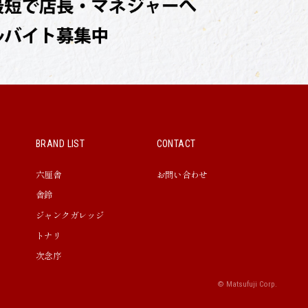
BRAND LIST
CONTACT
六厘舎
お問い合わせ
舎鈴
ジャンクガレッジ
トナリ
次念序
© Matsufuji Corp.