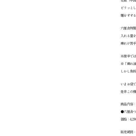
花椒（中
ピリッと
麺をすす
六厘舎特
入れる量
痺れが苦
※激辛で
※「痺れ
しかし魚
いまお店
是非この
商品内容
●六厘舎つ
価格：4,
販売期間：3