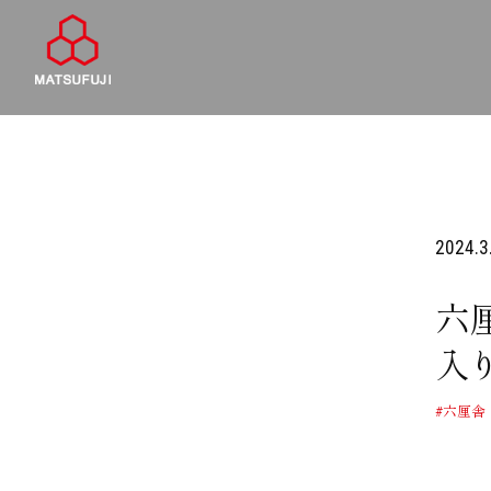
2024.3
六
入り
#六厘舎