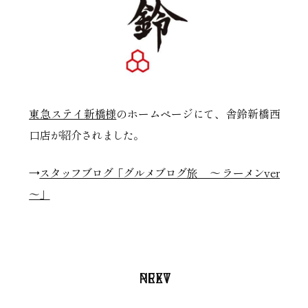
東急ステイ新橋様
のホームページにて、舎鈴新橋西
口店が紹介されました。
→
スタッフブログ「グルメブログ旅 ～ ラーメンver
～」
PREV
NEXT