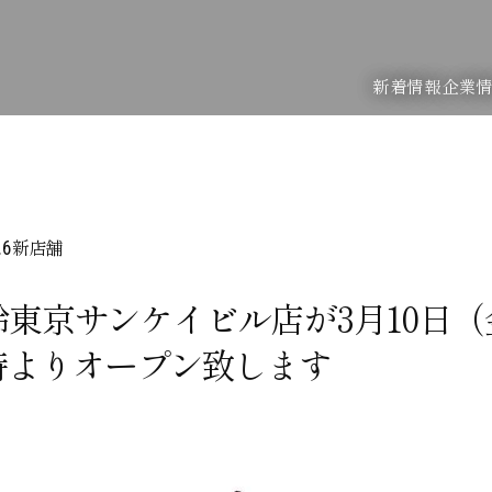
新着情報
企業
新店舗
.6
鈴東京サンケイビル店が3月10日（
1時よりオープン致します